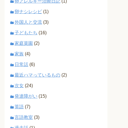
卵アレルギー治療日記
(1)
卵ナシレシピ
(1)
外国人と交流
(3)
子どもたち
(16)
家庭菜園
(2)
家族
(4)
日常話
(6)
最近ハマっているもの
(2)
次女
(24)
発達障がい
(15)
英語
(7)
言語教室
(3)
過去話
(1)