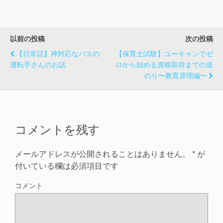
き
し
き
ま
い
ま
す
ウ
す
)
ィ
)
ン
ド
以前の投稿
次の投稿
ウ
で
【日常話】神対応なバスの
開
【保育士試験】ユーキャンでゼ
き
運転手さんのお話
ロから始める資格取得までの道
ま
す
のり〜教育原理編〜
)
コメントを残す
メールアドレスが公開されることはありません。
*
が
付いている欄は必須項目です
コメント