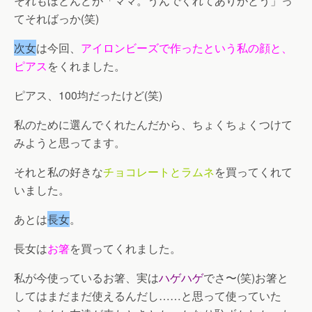
それもほとんどが「ママ。うんでくれてありがとう」っ
てそればっか(笑)
次女
は今回、
アイロンビーズで作ったという私の顔と、
ピアス
をくれました。
ピアス、100均だったけど(笑)
私のために選んでくれたんだから、ちょくちょくつけて
みようと思ってます。
それと私の好きな
チョコレートとラムネ
を買ってくれて
いました。
あとは
長女
。
長女は
お箸
を買ってくれました。
私が今使っているお箸、実は
ハゲハゲ
でさ〜(笑)お箸と
してはまだまだ使えるんだし……と思って使っていた