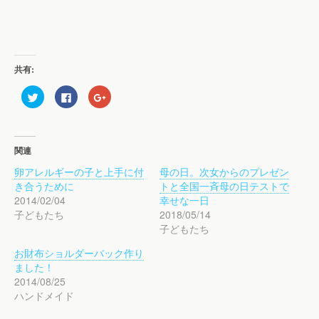
共有:
ク
F
ク
リ
a
リ
ッ
c
ッ
ク
e
ク
し
b
し
て
o
て
T
o
G
関連
w
k
o
i
で
o
卵アレルギーの子と上手に付
母の日。次女からのプレゼン
t
共
g
t
有
l
き合うために
トと全国一斉母の日テストで
e
す
e
r
る
+
2014/02/04
幸せな一日
で
に
で
子どもたち
2018/05/14
共
は
共
有
ク
有
子どもたち
(
リ
(
新
ッ
新
し
ク
し
お財布ショルダーバック作り
い
し
い
ウ
て
ウ
ました！
ィ
く
ィ
2014/08/25
ン
だ
ン
ド
さ
ド
ハンドメイド
ウ
い
ウ
で
(
で
開
新
開