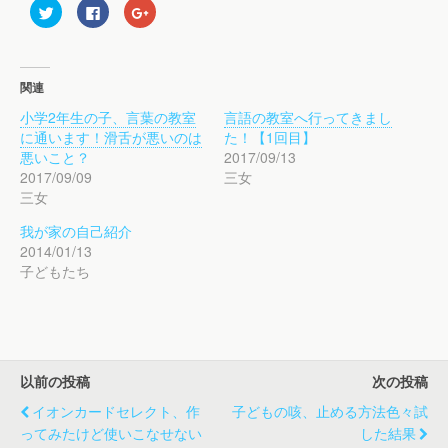
ク
F
ク
リ
a
リ
ッ
c
ッ
ク
e
ク
し
b
し
て
o
て
T
o
G
関連
w
k
o
i
で
o
小学2年生の子、言葉の教室
言語の教室へ行ってきまし
t
共
g
t
有
l
に通います！滑舌が悪いのは
た！【1回目】
e
す
e
r
る
+
悪いこと？
2017/09/13
で
に
で
2017/09/09
三女
共
は
共
有
ク
有
三女
(
リ
(
新
ッ
新
し
ク
し
我が家の自己紹介
い
し
い
ウ
て
ウ
2014/01/13
ィ
く
ィ
子どもたち
ン
だ
ン
ド
さ
ド
ウ
い
ウ
で
(
で
開
新
開
き
し
き
ま
い
ま
す
ウ
す
)
ィ
)
以前の投稿
次の投稿
ン
ド
ウ
イオンカードセレクト、作
子どもの咳、止める方法色々試
で
開
ってみたけど使いこなせない
した結果
き