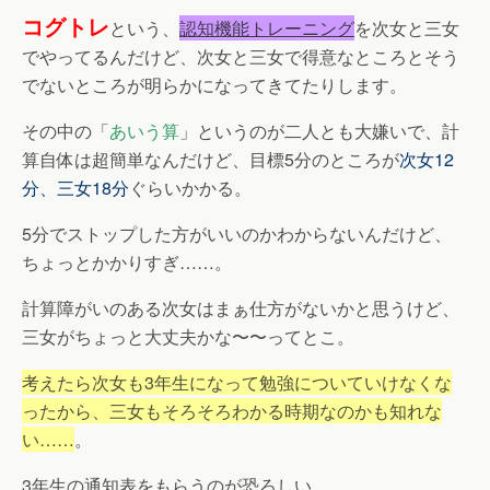
コグトレ
という、
認知機能トレーニング
を次女と三女
でやってるんだけど、次女と三女で得意なところとそう
でないところが明らかになってきてたりします。
その中の「
あいう算
」というのが二人とも大嫌いで、計
算自体は超簡単なんだけど、目標5分のところが
次女12
分、三女18分
ぐらいかかる。
5分でストップした方がいいのかわからないんだけど、
ちょっとかかりすぎ……。
計算障がいのある次女はまぁ仕方がないかと思うけど、
三女がちょっと大丈夫かな〜〜ってとこ。
考えたら次女も3年生になって勉強についていけなくな
ったから、三女もそろそろわかる時期なのかも知れな
い……
。
3年生の通知表をもらうのが恐ろしい…。