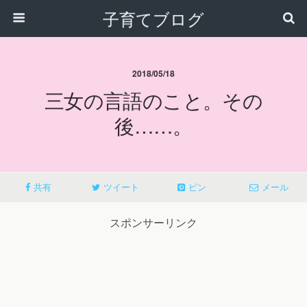
子育てブログ
2018/05/18
三女の言語のこと。その
後……。
共有
ツイート
ピン
メール
スポンサーリンク