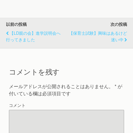
で
(
で
開
新
開
き
し
き
ま
い
ま
す
ウ
す
)
ィ
)
以前の投稿
次の投稿
ン
ド
ウ
【LD親の会】進学説明会へ
【保育士試験】興味はあるけど
で
開
行ってきました
迷い中
き
ま
す
)
コメントを残す
メールアドレスが公開されることはありません。
*
が
付いている欄は必須項目です
コメント