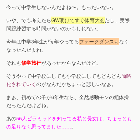
今って中学生しないんだよね〜。もったいない。
いや、でも考えたら
GW明けてすぐ体育大会
だし、実際
問題練習する時間がないのかもしれない。
今年は中学3年生が毎年やってる
フォークダンスも
なく
なったんだよね。
それも
修学旅行
があったからなんだけど。
そうやって中学校にしても小学校にしてもどんどん
簡略
化されていく
のがなんだかちょっと悲しいなぁ。
まぁ、初めての子が6年生なら、全然感動モンの組体操
だったんだけどね。
あの
55人ピラミッドを知ってる私と長女は、ちょっとも
の足りなく思ってました……
。