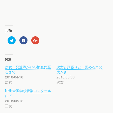
共有:
ク
F
ク
リ
a
リ
ッ
c
ッ
ク
e
ク
し
b
し
て
o
て
T
o
G
関連
w
k
o
i
で
o
次女、発達障がいの検査に至
次女と頑張りと、認める力の
t
共
g
t
有
l
るまで
大きさ
e
す
e
r
る
+
2018/04/16
2018/08/08
で
に
で
次女
次女
共
は
共
有
ク
有
(
リ
(
NHK全国学校音楽コンクール
新
ッ
新
し
ク
し
にて
い
し
い
ウ
て
ウ
2018/08/12
ィ
く
ィ
三女
ン
だ
ン
ド
さ
ド
ウ
い
ウ