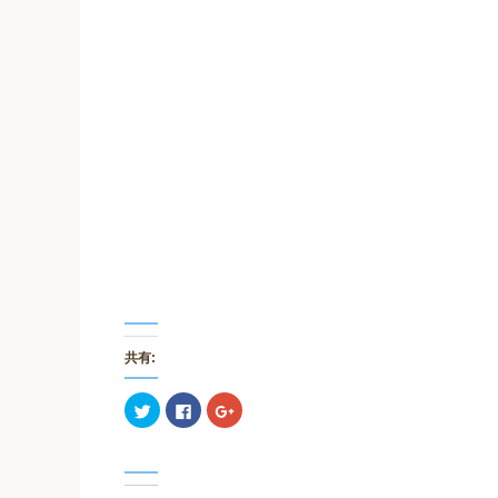
共有:
ク
F
ク
リ
a
リ
ッ
c
ッ
ク
e
ク
し
b
し
て
o
て
T
o
G