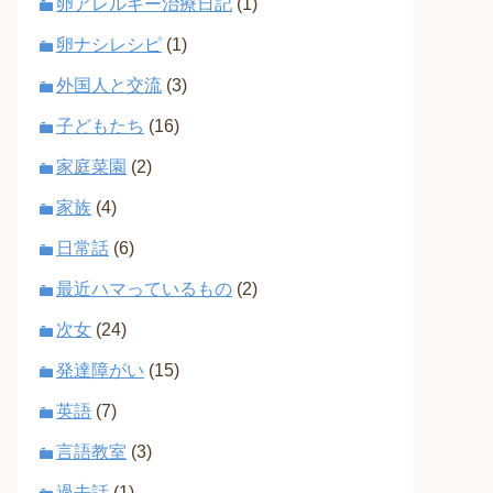
卵アレルギー治療日記
(1)
卵ナシレシピ
(1)
外国人と交流
(3)
子どもたち
(16)
家庭菜園
(2)
家族
(4)
日常話
(6)
最近ハマっているもの
(2)
次女
(24)
発達障がい
(15)
英語
(7)
言語教室
(3)
過去話
(1)