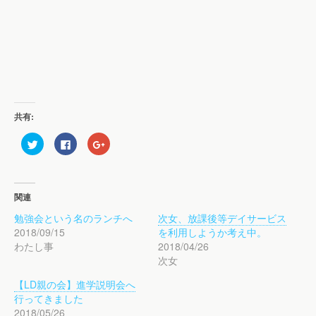
共有:
ク
F
ク
リ
a
リ
ッ
c
ッ
ク
e
ク
し
b
し
て
o
て
T
o
G
関連
w
k
o
i
で
o
勉強会という名のランチへ
次女、放課後等デイサービス
t
共
g
t
有
l
2018/09/15
を利用しようか考え中。
e
す
e
r
る
+
わたし事
2018/04/26
で
に
で
次女
共
は
共
有
ク
有
(
リ
(
【LD親の会】進学説明会へ
新
ッ
新
し
ク
し
行ってきました
い
し
い
ウ
て
ウ
2018/05/26