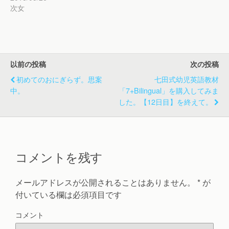
ィ
く
ィ
次女
ン
だ
ン
ド
さ
ド
ウ
い
ウ
で
(
で
開
新
開
き
し
き
ま
い
ま
す
ウ
す
)
ィ
)
以前の投稿
次の投稿
ン
ド
ウ
初めてのおにぎらず。思案
七田式幼児英語教材
で
開
中。
「7+Bilingual」を購入してみま
き
ま
した。【12日目】を終えて。
す
)
コメントを残す
メールアドレスが公開されることはありません。
*
が
付いている欄は必須項目です
コメント