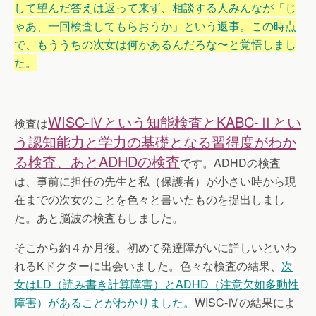
して望んだ答えは返って来ず、相談する人みんなが「じ
ゃあ、一回検査してもらおうか」という返事。この時点
で、もううちの次女は何かあるんだろな〜と覚悟しまし
た。
WISC-Ⅳという知能検査とKABC-Ⅱとい
検査は
う認知能力と学力の基礎となる習得度がわか
る検査、あとADHDの検査
です。ADHDの検査
は、事前に担任の先生と私（保護者）が小さい時から現
在までの次女のことを色々と書いたものを提出しまし
た。あと脳波の検査もしました。
そこから約４か月後。初めて発達障がいに詳しいといわ
れるKドクターに出会いました。色々な検査の結果、
次
女はLD（読み書き計算障害）とADHD（注意欠如多動性
障害）があることがわかりました。
WISC-Ⅳの結果によ