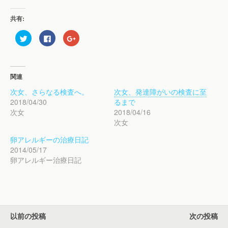
共有:
ク
F
ク
リ
a
リ
ッ
c
ッ
ク
e
ク
し
b
し
て
o
て
T
o
G
関連
w
k
o
i
で
o
次女、さらなる検査へ。
次女、発達障がいの検査に至
t
共
g
t
有
l
2018/04/30
るまで
e
す
e
r
る
+
次女
2018/04/16
で
に
で
次女
共
は
共
有
ク
有
(
リ
(
卵アレルギーの治療日記
新
ッ
新
し
ク
し
2014/05/17
い
し
い
ウ
て
ウ
卵アレルギー治療日記
ィ
く
ィ
ン
だ
ン
ド
さ
ド
ウ
い
ウ
で
(
で
開
新
開
き
し
き
ま
い
ま
す
ウ
す
以前の投稿
次の投稿
)
ィ
)
ン