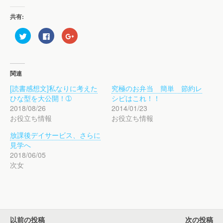
共有:
ク
F
ク
リ
a
リ
ッ
c
ッ
ク
e
ク
し
b
し
て
o
て
T
o
G
関連
w
k
o
i
で
o
[読書感想文]私なりに考えた
究極のお弁当 簡単 節約レ
t
共
g
t
有
l
ひな型を大公開！➀
シピはこれ！！
e
す
e
r
る
+
2018/08/26
2014/01/23
で
に
で
お役立ち情報
お役立ち情報
共
は
共
有
ク
有
(
リ
(
放課後デイサービス、さらに
新
ッ
新
し
ク
し
見学へ
い
し
い
ウ
て
ウ
2018/06/05
ィ
く
ィ
次女
ン
だ
ン
ド
さ
ド
ウ
い
ウ
で
(
で
開
新
開
き
し
き
ま
い
ま
す
ウ
す
)
ィ
)
以前の投稿
次の投稿
ン