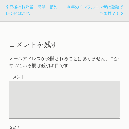
ド
ウ
究極のお弁当 簡単 節約
今年のインフルエンザは微熱で
で
開
レシピはこれ！！
も陽性？！
き
ま
す
)
コメントを残す
メールアドレスが公開されることはありません。
*
が
付いている欄は必須項目です
コメント
名前
*