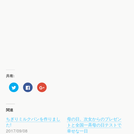
共有:
ク
F
ク
リ
a
リ
ッ
c
ッ
ク
e
ク
し
b
し
て
o
て
T
o
G
関連
w
k
o
i
で
o
ちぎりミルクパンを作りまし
母の日。次女からのプレゼン
t
共
g
t
有
l
た!
トと全国一斉母の日テストで
e
す
e
r
る
+
2017/09/08
幸せな一日
で
に
で