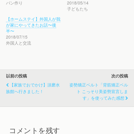
パン作り
2018/05/14
共
は
共
有
ク
有
子どもたち
(
リ
(
新
ッ
新
し
ク
し
【ホームステイ】外国人が我
い
し
い
ウ
て
ウ
が家にやってきたお話〜後
ィ
く
ィ
半〜
ン
だ
ン
ド
さ
ド
2018/07/15
ウ
い
ウ
で
(
で
外国人と交流
開
新
開
き
し
き
ま
い
ま
す
ウ
す
)
ィ
)
ン
ド
ウ
で
以前の投稿
次の投稿
開
き
【家族でおでかけ】須磨水
姿勢矯正ベルト「背筋矯正ベル
ま
す
族館へ行きました！
ト こっそり美姿勢宣言しま
)
す」を使ってみた感想
コメントを残す