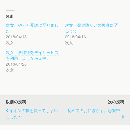
ッ
c
ッ
ク
e
ク
し
b
し
て
o
て
T
o
G
関連
w
k
o
i
で
o
次女、やっと受診に至りまし
次女、発達障がいの検査に至
t
共
g
t
有
l
た
るまで
e
す
e
r
る
+
2018/04/18
2018/04/16
で
に
で
次女
次女
共
は
共
有
ク
有
(
リ
(
次女、放課後等デイサービス
新
ッ
新
し
ク
し
を利用しようか考え中。
い
し
い
ウ
て
ウ
2018/04/26
ィ
く
ィ
次女
ン
だ
ン
ド
さ
ド
ウ
い
ウ
で
(
で
開
新
開
き
し
き
ま
い
ま
す
ウ
す
)
ィ
)
以前の投稿
次の投稿
ン
ド
ウ
イオンの株を買ってしまい
初めてのおにぎらず。思案中。
で
開
ました〜
き
ま
す
)