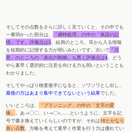
そしてその点数をさらに詳しく見ていくと、その中でも
一番弱かった部分は、
「継時処理」の中の「単語の記
憶」です。評価点は3
。結局のところ、耳から入る情報
を短期的に記憶する力が弱いみたいです。次いで
「注
意」のところの「表出の制御」も悪く評価点は4
。どう
やら素早く選択的に注意を向ける力も弱いということも
わかりました。
そしてやっぱり検査後半になると、ソワソワとし出し、
最後の方はあまり集中できてないという結果
でした。
いいところは、
「プランニング」の中の「文字の変
換」
。あ→〇〇、い→〇×……というように、文字を記
号で書き換えていくらしいのですが、それは
16とかなり
良い点数
。方略を考えて素早く作業を行う力は優れてい