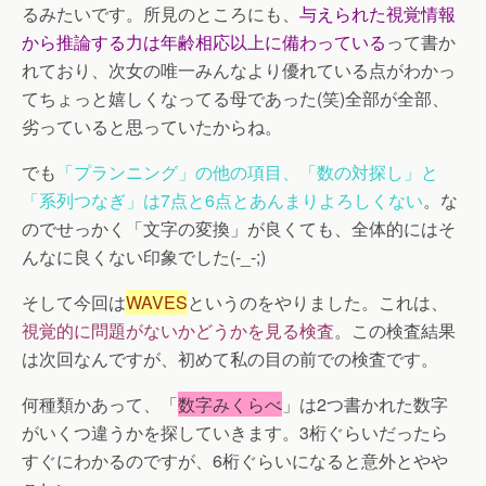
るみたいです。所見のところにも、
与えられた視覚情報
から推論する力は年齢相応以上に備わっている
って書か
れており、次女の唯一みんなより優れている点がわかっ
てちょっと嬉しくなってる母であった(笑)全部が全部、
劣っていると思っていたからね。
でも
「プランニング」の他の項目、「数の対探し」と
「系列つなぎ」は7点と6点とあんまりよろしくない
。な
のでせっかく「文字の変換」が良くても、全体的にはそ
んなに良くない印象でした(-_-;)
そして今回は
WAVES
というのをやりました。これは、
視覚的に問題がないかどうかを見る検査
。この検査結果
は次回なんですが、初めて私の目の前での検査です。
何種類かあって、「
数字みくらべ
」は2つ書かれた数字
がいくつ違うかを探していきます。3桁ぐらいだったら
すぐにわかるのですが、6桁ぐらいになると意外とやや