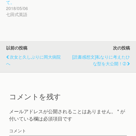
ド
さ
ド
て。
ウ
い
ウ
で
(
で
2018/05/06
開
新
開
七田式英語
き
し
き
ま
い
ま
す
ウ
す
)
ィ
)
ン
ド
ウ
で
開
以前の投稿
次の投稿
き
ま
す
次女と久しぶりに岡大病院
[読書感想文]私なりに考えたひ
)
へ
な型を大公開！➁
コメントを残す
メールアドレスが公開されることはありません。
*
が
付いている欄は必須項目です
コメント