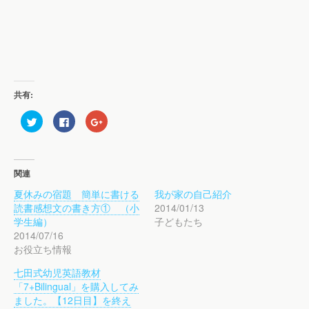
共有:
ク
F
ク
リ
a
リ
ッ
c
ッ
ク
e
ク
し
b
し
て
o
て
T
o
G
関連
w
k
o
i
で
o
夏休みの宿題 簡単に書ける
我が家の自己紹介
t
共
g
t
有
l
読書感想文の書き方① （小
2014/01/13
e
す
e
r
る
+
学生編）
子どもたち
で
に
で
2014/07/16
共
は
共
有
ク
有
お役立ち情報
(
リ
(
新
ッ
新
し
ク
し
七田式幼児英語教材
い
し
い
ウ
て
ウ
「7+Bilingual」を購入してみ
ィ
く
ィ
ました。【12日目】を終え
ン
だ
ン