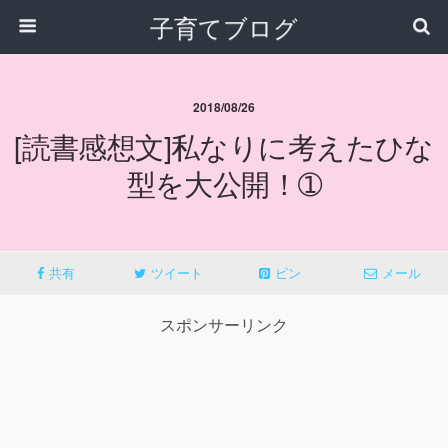
子育てブログ
2018/08/26
[読書感想文]私なりに考えたひな
型を大公開！➀
共有
ツイート
ピン
メール
スポンサーリンク