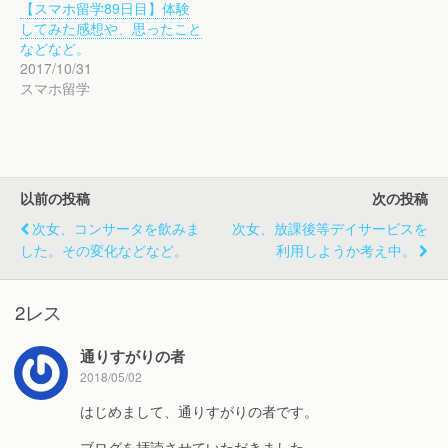
し
ク
し
【スマホ留学89日目】体験
い
し
い
ウ
て
ウ
してみた感想や、思ったこと
ィ
く
ィ
などなど。
ン
だ
ン
ド
さ
ド
2017/10/31
ウ
い
ウ
で
(
で
スマホ留学
開
新
開
き
し
き
ま
い
ま
す
ウ
す
)
ィ
)
ン
ド
ウ
で
以前の投稿
次の投稿
開
き
次女、コンサータを飲みま
次女、放課後等デイサービスを
ま
す
した。その変化などなど。
利用しようか考え中。
)
2レス
通りすがりの者
2018/05/02
はじめまして、通りすがりの者です。
ブログを拝読させていただきました。