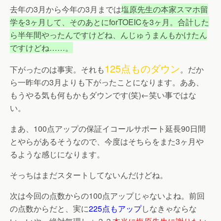
去年の3月から今年の3月までは
塩原先生の本家スマホ留
学を3ヶ月して、そのあとにforTOEICを3ヶ月。合計した
ら半年間やったんですけどね、んじゅうまんもかけたん
ですけどね……。
125点ものダウン
下がったのは事実。それも
。だか
ら一昨年の3月よりも下がったことになります。ああ、
もうやる気も何もかもダウンです(笑)←笑い事ではな
い。
まあ、100点アップの保証イコールサポート延長90日間
とやらがあるそうなので、今度はそちらをまた3ヶ月や
るような感じになります。
そっちはまだスタートしてないんだけどね。
次は今回の点数からの100点アップじゃないよね。前回
の点数からだと、実に
225点もアップ
しなきゃならな