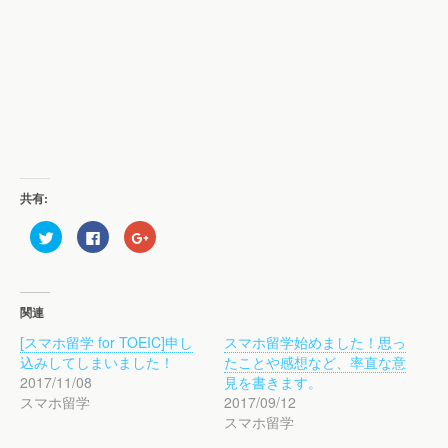
共有:
ク
F
ク
リ
a
リ
ッ
c
ッ
ク
e
ク
し
b
し
て
o
て
T
o
G
関連
w
k
o
i
で
o
[スマホ留学 for TOEIC]申し
スマホ留学始めました！思っ
t
共
g
t
有
l
込みしてしまいました！
たことや感想など、率直な意
e
す
e
r
る
+
2017/11/08
見を書きます。
で
に
で
スマホ留学
2017/09/12
共
は
共
有
ク
有
スマホ留学
(
リ
(
新
ッ
新