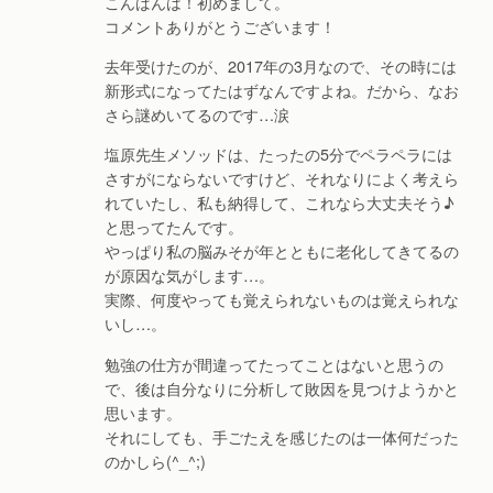
こんばんは！初めまして。
コメントありがとうございます！
去年受けたのが、2017年の3月なので、その時には
新形式になってたはずなんですよね。だから、なお
さら謎めいてるのです…涙
塩原先生メソッドは、たったの5分でペラペラには
さすがにならないですけど、それなりによく考えら
れていたし、私も納得して、これなら大丈夫そう♪
と思ってたんです。
やっぱり私の脳みそが年とともに老化してきてるの
が原因な気がします…。
実際、何度やっても覚えられないものは覚えられな
いし…。
勉強の仕方が間違ってたってことはないと思うの
で、後は自分なりに分析して敗因を見つけようかと
思います。
それにしても、手ごたえを感じたのは一体何だった
のかしら(^_^;)