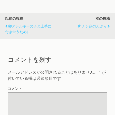
開
新
開
き
し
き
ま
い
ま
す
ウ
す
)
ィ
)
以前の投稿
次の投稿
ン
ド
ウ
卵アレルギーの子と上手に
卵ナシ鶏の天ぷら
で
開
付き合うために
き
ま
す
)
コメントを残す
メールアドレスが公開されることはありません。
*
が
付いている欄は必須項目です
コメント