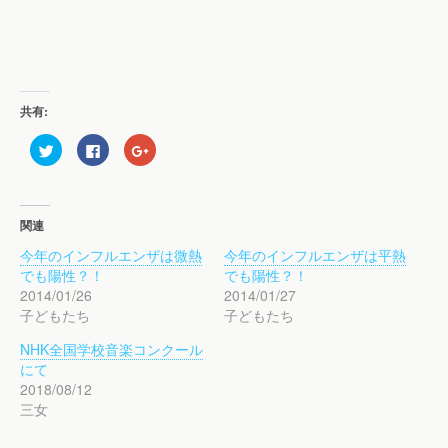
共有:
ク
F
ク
リ
a
リ
ッ
c
ッ
ク
e
ク
し
b
し
て
o
て
T
o
G
関連
w
k
o
i
で
o
今年のインフルエンザは微熱
今年のインフルエンザは平熱
t
共
g
t
有
l
でも陽性？！
でも陽性？！
e
す
e
r
る
+
2014/01/26
2014/01/27
で
に
で
子どもたち
子どもたち
共
は
共
有
ク
有
(
リ
(
NHK全国学校音楽コンクール
新
ッ
新
し
ク
し
にて
い
し
い
ウ
て
ウ
2018/08/12
ィ
く
ィ
三女
ン
だ
ン
ド
さ
ド
ウ
い
ウ
で
(
で