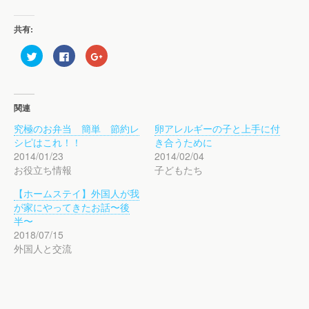
共有:
ク
F
ク
リ
a
リ
ッ
c
ッ
ク
e
ク
し
b
し
て
o
て
T
o
G
関連
w
k
o
i
で
o
究極のお弁当 簡単 節約レ
卵アレルギーの子と上手に付
t
共
g
t
有
l
シピはこれ！！
き合うために
e
す
e
r
る
+
2014/01/23
2014/02/04
で
に
で
お役立ち情報
子どもたち
共
は
共
有
ク
有
(
リ
(
【ホームステイ】外国人が我
新
ッ
新
し
ク
し
が家にやってきたお話〜後
い
し
い
ウ
て
ウ
半〜
ィ
く
ィ
2018/07/15
ン
だ
ン
ド
さ
ド
外国人と交流
ウ
い
ウ
で
(
で
開
新
開
き
し
き
ま
い
ま
す
ウ
す
)
ィ
)