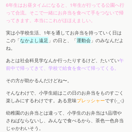
6年生はお昼タイムになると、1年生が行ってる公園へ行
って合流。そこで一緒にお弁当を食べて手をつないで帰
ってきます。本当にこれがほほえましい。
実は小学校生活、1年を通してお弁当を持っていく日は
この「
なかよし遠足
」の日と、「
運動会
」のみなんだよ
ね。
あとは社会科見学なんか行ったりするけど、たいてい
午
前中で帰ってきて、学校で給食を食べて帰ってくる。
その方が助かるんだけどね〜。
そんなわけで、小学生組はこの日のお弁当をものすごく
楽しみにするわけです。ある意味
プレッシャー
です(-_-;)
幼稚園のお弁当とは違って、小学生のお弁当は1品増や
さねばならないし、みんなで食べるから、茶色一色弁当
じゃかわいそう。