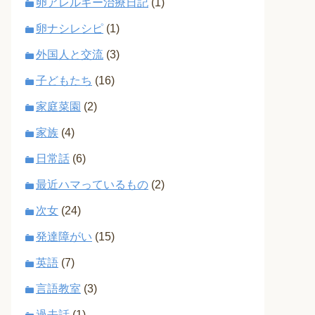
卵アレルギー治療日記
(1)
卵ナシレシピ
(1)
外国人と交流
(3)
子どもたち
(16)
家庭菜園
(2)
家族
(4)
日常話
(6)
最近ハマっているもの
(2)
次女
(24)
発達障がい
(15)
英語
(7)
言語教室
(3)
過去話
(1)